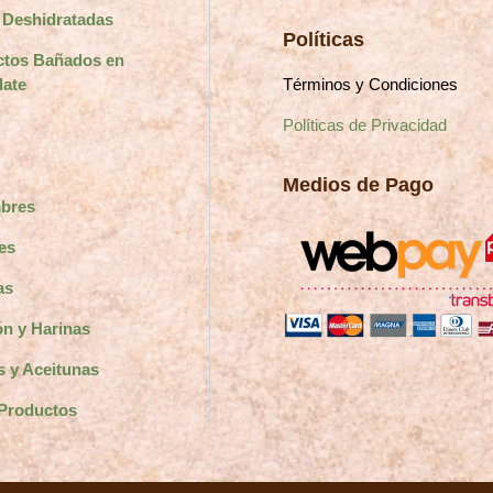
 Deshidratadas
Políticas
ctos Bañados en
Términos y Condiciones
late
Políticas de Privacidad
Medios de Pago
bres
es
as
n y Harinas
s y Aceitunas
Productos