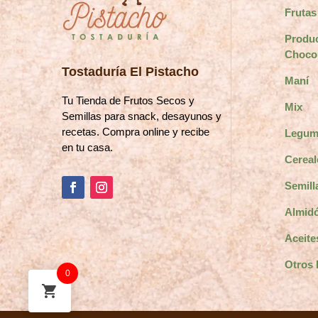
Frutas
Produ
Choco
Tostaduría El Pistacho
Maní
Tu Tienda de Frutos Secos y
Mix
Semillas para snack, desayunos y
recetas. Compra online y recibe
Legum
en tu casa.
Cereal
Semill
Almidó
Aceite
Otros 
0