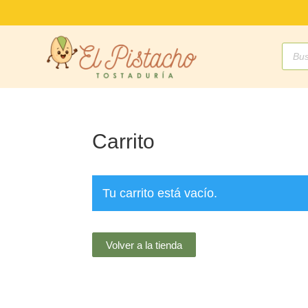
Búsq
de
produ
Carrito
Tu carrito está vacío.
Volver a la tienda