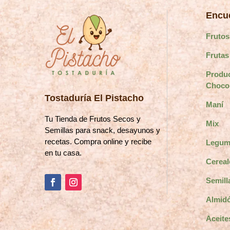
Encue
Frutos
Frutas
Produ
Choco
Tostaduría El Pistacho
Maní
Tu Tienda de Frutos Secos y
Mix
Semillas para snack, desayunos y
recetas. Compra online y recibe
Legum
en tu casa.
Cereal
Semill
Almidó
Aceite