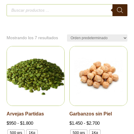
Búsqueda
de
productos
Mostrando los 7 resultados
Arvejas Partidas
Garbanzos sin Piel
Rango
Rango
$
950
-
$
1.800
$
1.450
-
$
2.700
de
de
500 grs
1Kg
500 grs
1Kg