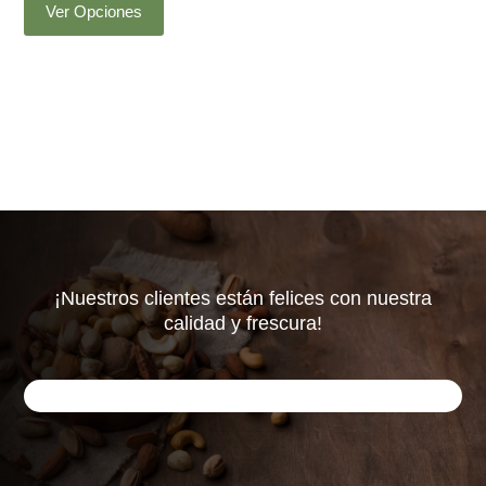
$1.250
Ver Opciones
producto
hasta
tiene
$2.200
múltiples
variantes.
Las
opciones
se
pueden
elegir
en
la
¡Nuestros clientes están felices con nuestra
calidad y frescura!
página
de
producto