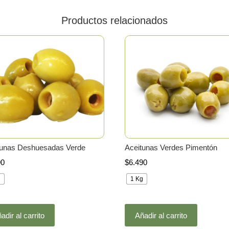
Productos relacionados
tunas Deshuesadas Verde
Aceitunas Verdes Pimentón
90
$
6.490
g
1 Kg
Este
Este
adir al carrito
Añadir al carrito
producto
producto
tiene
tiene