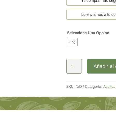
Tu compra más seg
Lo enviamos a tu dom
Selecciona Una Opción
1 Kg
Aceitunas
Añadir al 
Sevillana
Verde
cantidad
SKU:
N/D
Categoría:
Aceites