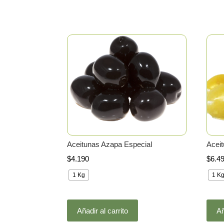
Aceitunas Azapa Especial
Acei
$
4.190
$
6.4
1 Kg
1 K
Este
Añadir al carrito
Añ
producto
tiene