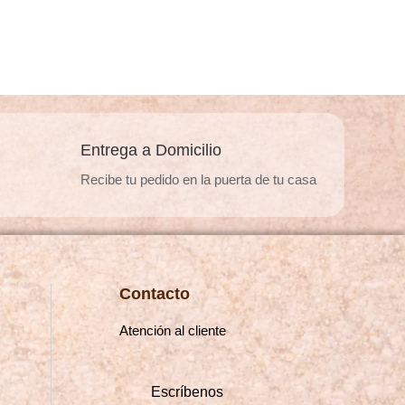
múltiples
.
variantes.
Las
opciones
se
pueden
Entrega a Domicilio
elegir
Recibe tu pedido en la puerta de tu casa
en
la
página
de
producto
Contacto
Atención al cliente
Escríbenos