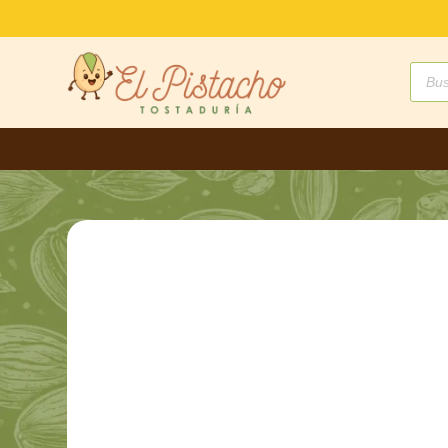
Búsq
de
produ