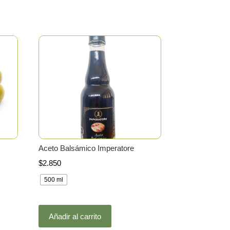
Aceto Balsámico Imperatore
$
2.850
500 ml
Este
Añadir al carrito
producto
tiene