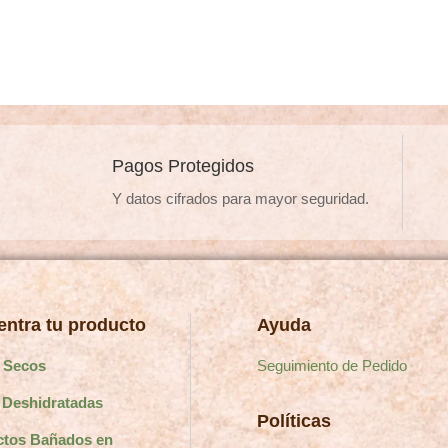
múltiples
múltiples
variantes.
variantes
Las
Las
opciones
opciones
se
se
pueden
pueden
Pagos Protegidos
elegir
elegir
Y datos cifrados para mayor seguridad.
en
en
la
la
página
página
de
de
producto
producto
ntra tu producto
Ayuda
 Secos
Seguimiento de Pedido
 Deshidratadas
Políticas
ctos Bañados en