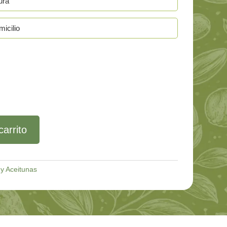
ura
icilio
carrito
 y Aceitunas