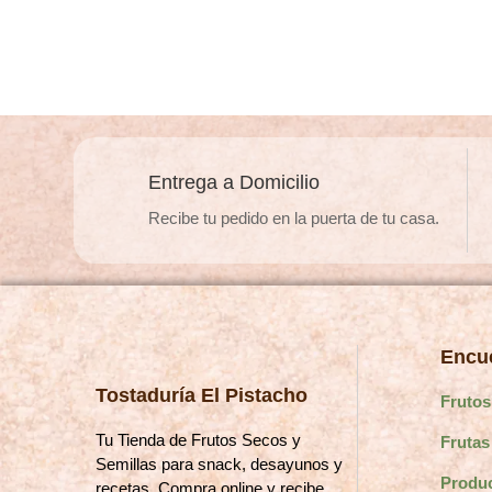
múltiples
variantes.
Las
opciones
se
pueden
Entrega a Domicilio
elegir
Recibe tu pedido en la puerta de tu casa.
en
la
página
de
producto
Encue
Tostaduría El Pistacho
Frutos
Tu Tienda de Frutos Secos y
Frutas
Semillas para snack, desayunos y
Produ
recetas. Compra online y recibe