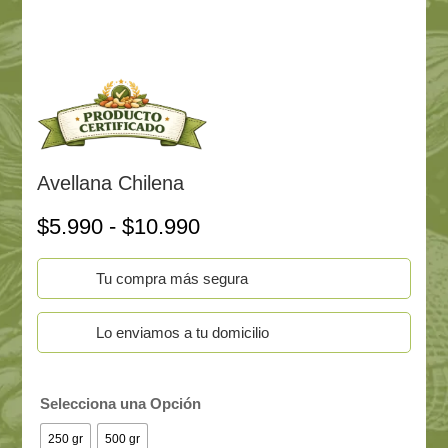
Avellana Chilena
Rango
$
5.990
-
$
10.990
de
precios:
Tu compra más segura
desde
$5.990
hasta
Lo enviamos a tu domicilio
$10.990
Selecciona una Opción
250 gr
500 gr