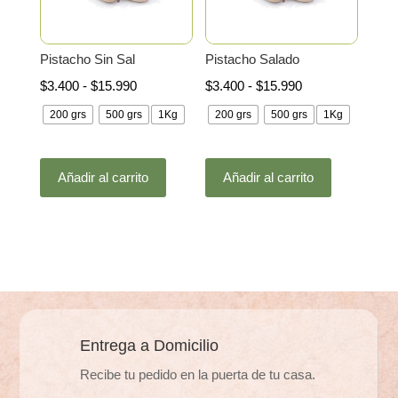
en
en
la
la
Pistacho Sin Sal
Pistacho Salado
página
página
Rango
Rango
$
3.400
-
$
15.990
$
3.400
-
$
15.990
de
de
de
de
producto
producto
200 grs
500 grs
1Kg
200 grs
500 grs
1Kg
precios:
precios:
desde
desde
Este
Este
$3.400
$3.400
Añadir al carrito
Añadir al carrito
producto
producto
hasta
hasta
tiene
tiene
$15.990
$15.990
múltiples
múltiples
variantes.
variantes.
Las
Las
opciones
opciones
se
se
pueden
pueden
Entrega a Domicilio
elegir
elegir
Recibe tu pedido en la puerta de tu casa.
en
en