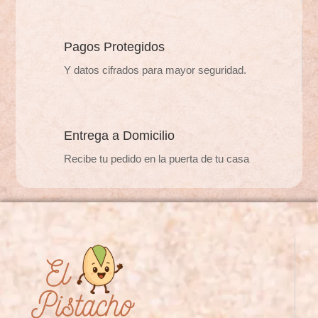
la
la
página
página
de
de
Pagos Protegidos
producto
producto
Y datos cifrados para mayor seguridad.
Entrega a Domicilio
Recibe tu pedido en la puerta de tu casa