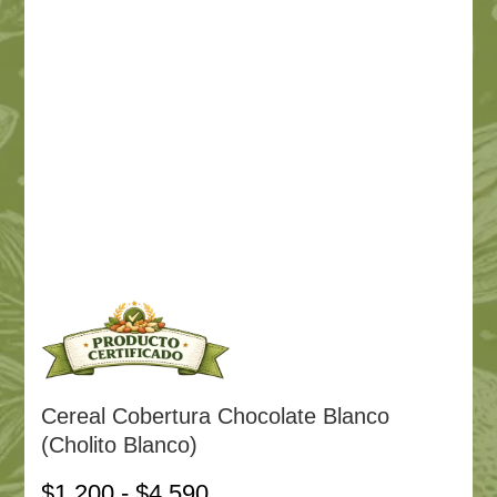
Cereal Cobertura Chocolate Blanco
(Cholito Blanco)
Rango
$
1.200
-
$
4.590