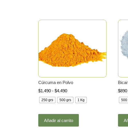
Cúrcuma en Polvo
Bica
Rango
$
1.490
-
$
4.490
$
890
de
250 grs
500 grs
1 Kg
500 
precios:
desde
Este
$1.490
Añadir al carrito
Añ
producto
hasta
tiene