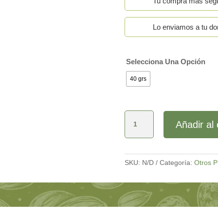
Tu compra más seg
Lo enviamos a tu dom
Selecciona Una Opción
40 grs
Charqui
Añadir al 
de
Equino
San
Vicente
cantidad
SKU:
N/D
Categoría:
Otros P