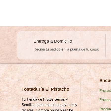
$4.490
múltiples
variantes.
Las
opciones
se
pueden
Entrega a Domicilio
elegir
Recibe tu pedido en la puerta de tu casa.
en
la
página
de
producto
Encue
Tostaduría El Pistacho
Frutos
Tu Tienda de Frutos Secos y
Frutas
Semillas para snack, desayunos y
Produ
recetas. Compra online y recibe