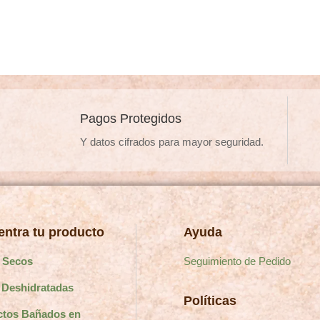
$1.690
múltiples
múltiples
variantes.
variantes
Las
Las
opciones
opciones
se
se
pueden
pueden
Pagos Protegidos
elegir
elegir
Y datos cifrados para mayor seguridad.
en
en
la
la
página
página
de
de
producto
producto
ntra tu producto
Ayuda
 Secos
Seguimiento de Pedido
 Deshidratadas
Políticas
ctos Bañados en