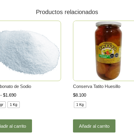
Productos relacionados
rbonato de Sodio
Conserva Tatito Huesillo
Rango
-
$
1.690
$
8.100
de
gr
1 Kg
1 Kg
precios:
desde
Este
Este
$890
adir al carrito
Añadir al carrito
producto
producto
hasta
tiene
tiene