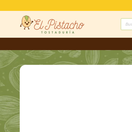
Búsq
de
produ