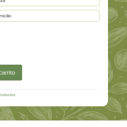
ura
icilio
carrito
roductos