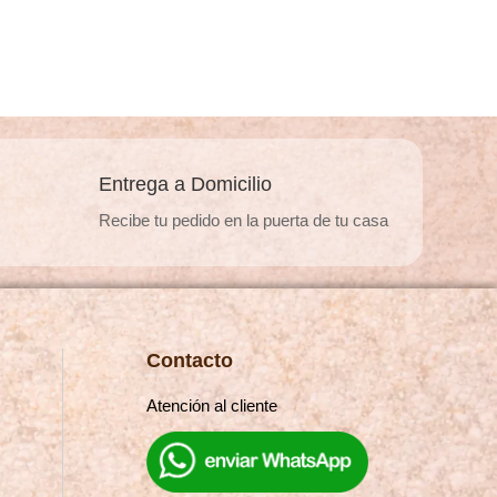
$2.500
múltiples
.
variantes.
Las
opciones
se
pueden
Entrega a Domicilio
elegir
Recibe tu pedido en la puerta de tu casa
en
la
página
de
producto
Contacto
Atención al cliente