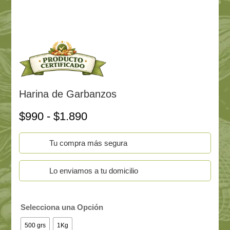
Harina de Garbanzos
Rango
$
990
-
$
1.890
de
precios:
Tu compra más segura
desde
$990
hasta
Lo enviamos a tu domicilio
$1.890
Selecciona una Opción
500 grs
1Kg