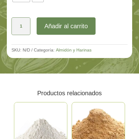
Harina
Añadir al carrito
de
Garbanzos
cantidad
SKU:
N/D
Categoría:
Almidón y Harinas
Productos relacionados