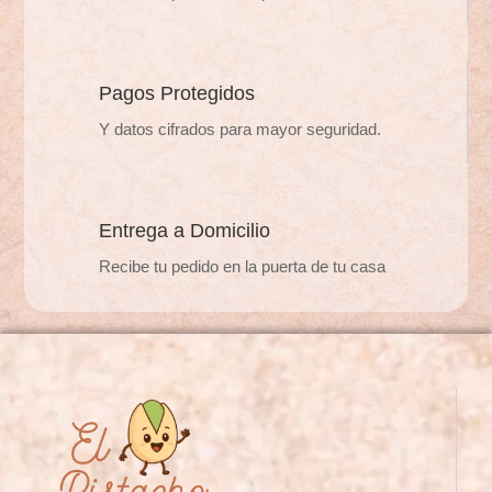
en
la
la
página
página
de
de
Pagos Protegidos
producto
producto
Y datos cifrados para mayor seguridad.
Entrega a Domicilio
Recibe tu pedido en la puerta de tu casa