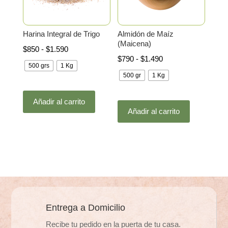
en
en
la
la
Harina Integral de Trigo
Almidón de Maíz
página
página
(Maicena)
Rango
$
850
-
$
1.590
de
de
Rango
$
790
-
$
1.490
de
producto
producto
500 grs
1 Kg
de
precios:
500 gr
1 Kg
precios:
desde
Este
desde
Este
$850
Añadir al carrito
producto
$790
Añadir al carrito
producto
hasta
tiene
hasta
tiene
$1.590
múltiples
$1.490
múltiples
variantes.
variantes.
Las
Las
opciones
opciones
se
se
pueden
pueden
Entrega a Domicilio
elegir
elegir
en
Recibe tu pedido en la puerta de tu casa.