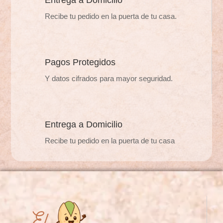
Entrega a Domicilio
elegir
elegir
en
Recibe tu pedido en la puerta de tu casa.
en
la
la
página
página
de
de
Pagos Protegidos
producto
producto
Y datos cifrados para mayor seguridad.
Entrega a Domicilio
Recibe tu pedido en la puerta de tu casa