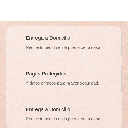
variantes.
variantes.
Las
Las
opciones
opciones
se
se
pueden
pueden
Entrega a Domicilio
elegir
elegir
Recibe tu pedido en la puerta de tu casa.
en
en
la
la
página
página
de
de
Pagos Protegidos
producto
producto
Y datos cifrados para mayor seguridad.
Entrega a Domicilio
Recibe tu pedido en la puerta de tu casa