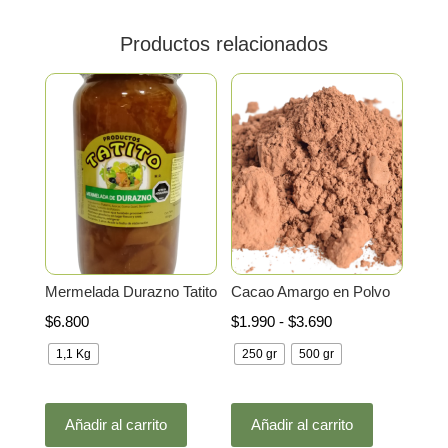
Productos relacionados
Mermelada Durazno Tatito
Cacao Amargo en Polvo
Rango
$
6.800
$
1.990
-
$
3.690
de
1,1 Kg
250 gr
500 gr
precios:
desde
Este
Este
$1.990
Añadir al carrito
Añadir al carrito
producto
producto