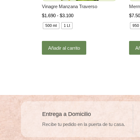
Vinagre Manzana Traverso
Merm
Rango
$
1.690
-
$
3.100
$
7.5
de
500 ml
1 Lt
950 
precios:
desde
Este
$1.690
Añadir al carrito
Añ
producto
hasta
tiene
$3.100
múltiples
variantes.
Las
opciones
se
pueden
elegir
Entrega a Domicilio
en
Recibe tu pedido en la puerta de tu casa.
la
página