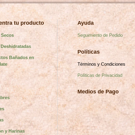
página
de
de
producto
producto
ntra tu producto
Ayuda
 Secos
Seguimiento de Pedido
 Deshidratadas
Políticas
ctos Bañados en
Términos y Condiciones
late
Políticas de Privacidad
Medios de Pago
bres
es
as
n y Harinas