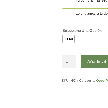
Tu compra más seg
Lo enviamos a tu dom
Selecciona Una Opción
1,1 Kg
Mermelada
Añadir al 
Durazno
Tatito
cantidad
SKU:
N/D
Categoría:
Otros P