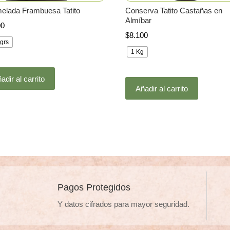
elada Frambuesa Tatito
Conserva Tatito Castañas en
Almíbar
00
$
8.100
grs
1 Kg
Este
Este
adir al carrito
producto
Añadir al carrito
producto
tiene
tiene
múltiples
múltiples
variantes.
variantes
Las
Las
opciones
opciones
se
se
pueden
pueden
elegir
Pagos Protegidos
elegir
en
Y datos cifrados para mayor seguridad.
en
la
la
página