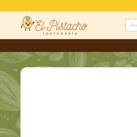
Búsq
de
produ