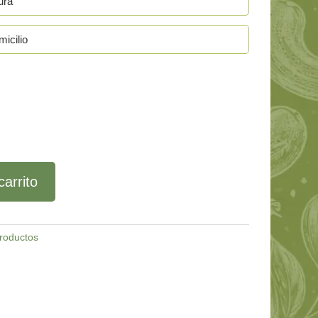
ura
icilio
carrito
roductos