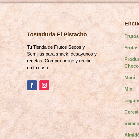
de
producto
Encue
Tostaduría El Pistacho
Frutos
Tu Tienda de Frutos Secos y
Frutas
Semillas para snack, desayunos y
Produ
recetas. Compra online y recibe
Choco
en tu casa.
Maní
Mix
Legum
Cereal
Semill
Almidó