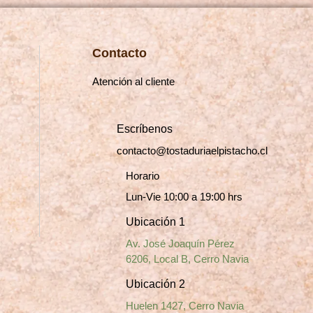
de
producto
Contacto
Atención al cliente
Escríbenos
contacto@tostaduriaelpistacho.cl
Horario
Lun-Vie 10:00 a 19:00 hrs
Ubicación 1
Av. José Joaquín Pérez
6206, Local B, Cerro Navia
Ubicación 2
Huelen 1427, Cerro Navia