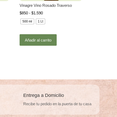
Vinagre Vino Rosado Traverso
Rango
$
850
-
$
1.590
de
500 ml
1 Lt
precios:
desde
Este
$850
Añadir al carrito
producto
hasta
tiene
$1.590
múltiples
variantes.
.
Las
opciones
se
pueden
elegir
Entrega a Domicilio
en
Recibe tu pedido en la puerta de tu casa
la
página