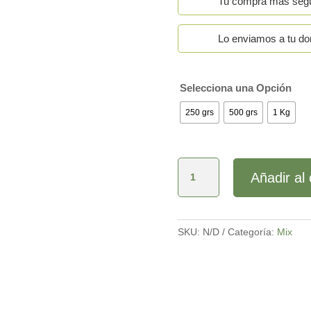
Tu compra más seg
des
$1.
hast
Lo enviamos a tu dom
$5.
Selecciona una Opción
250 grs
500 grs
1 Kg
Mix
Añadir al 
Frutos
Secos
Salado
cantidad
SKU:
N/D
Categoría:
Mix