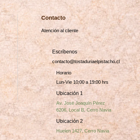
de
producto
Contacto
Atención al cliente
Escríbenos
contacto@tostaduriaelpistacho.cl
Horario
Lun-Vie 10:00 a 19:00 hrs
Ubicación 1
Av. José Joaquín Pérez
6206, Local B, Cerro Navia
Ubicación 2
Huelen 1427, Cerro Navia