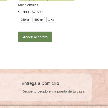
Mix Semillas
Rango
$
1.990
-
$
7.590
de
250 gr
500 gr
1 Kg
precios:
desde
Este
$1.990
Añadir al carrito
producto
hasta
tiene
$7.590
múltiples
.
variantes.
Las
opciones
se
pueden
Entrega a Domicilio
elegir
Recibe tu pedido en la puerta de tu casa
en
la
página