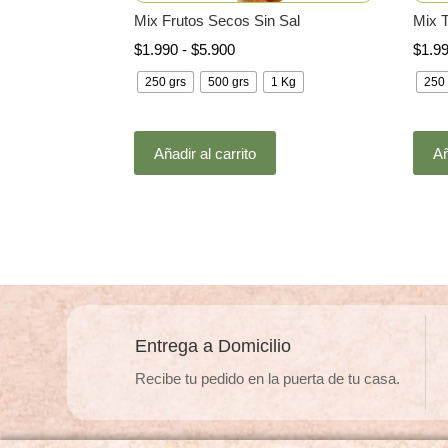
Mix Frutos Secos Sin Sal
Mix T
Rango
$
1.990
-
$
5.900
$
1.9
de
250 grs
500 grs
1 Kg
250 
precios:
desde
Este
$1.990
Añadir al carrito
Añ
producto
hasta
tiene
$5.900
múltiples
variantes.
Las
opciones
se
pueden
Entrega a Domicilio
elegir
Recibe tu pedido en la puerta de tu casa.
en
la
página