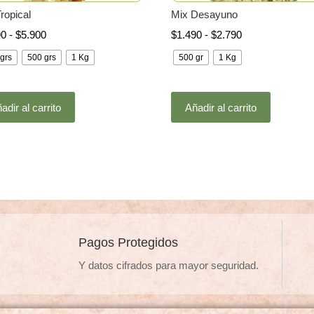
ropical
Mix Desayuno
Rango
Rango
90
-
$
5.900
$
1.490
-
$
2.790
de
de
grs
500 grs
1 Kg
500 gr
1 Kg
precios:
precios:
desde
desde
Este
Este
$1.990
$1.490
adir al carrito
Añadir al carrito
producto
producto
hasta
hasta
tiene
tiene
$5.900
$2.790
múltiples
múltiples
variantes.
variantes
Las
Las
opciones
opciones
se
se
pueden
pueden
Pagos Protegidos
elegir
elegir
Y datos cifrados para mayor seguridad.
en
en
la
la
página
página