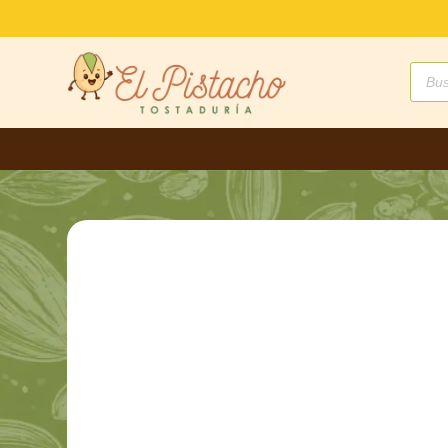
Búsq
de
produ