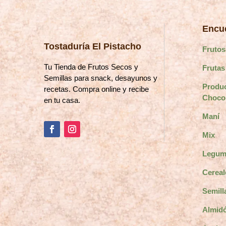
de
producto
Encue
Tostaduría El Pistacho
Frutos
Tu Tienda de Frutos Secos y
Frutas
Semillas para snack, desayunos y
Produ
recetas. Compra online y recibe
Choco
en tu casa.
Maní
Mix
Legum
Cereal
Semill
Almidó