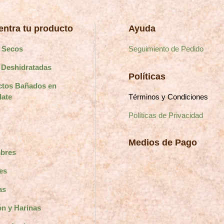
de
de
producto
producto
ntra tu producto
Ayuda
 Secos
Seguimiento de Pedido
 Deshidratadas
Políticas
ctos Bañados en
Términos y Condiciones
late
Políticas de Privacidad
Medios de Pago
bres
es
as
n y Harinas