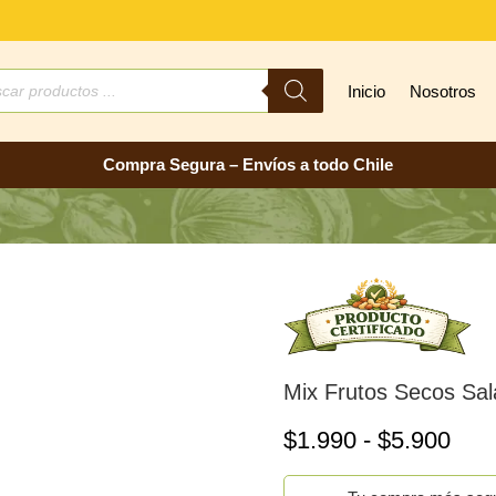
ueda
Inicio
Nosotros
ctos
Compra Segura – Envíos a todo Chile
Mix Frutos Secos Sa
Ran
$
1.990
-
$
5.900
de
prec