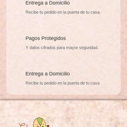
pueden
Entrega a Domicilio
elegir
elegir
en
Recibe tu pedido en la puerta de tu casa.
en
la
la
página
página
de
de
Pagos Protegidos
producto
producto
Y datos cifrados para mayor seguridad.
Entrega a Domicilio
Recibe tu pedido en la puerta de tu casa