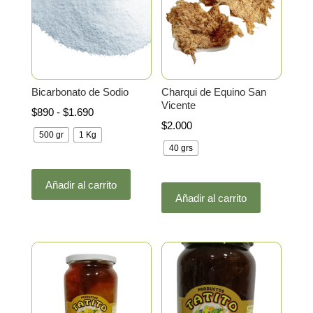
Bicarbonato de Sodio
Charqui de Equino San
Vicente
Rango
$
890
-
$
1.690
$
2.000
de
500 gr
1 Kg
precios:
40 grs
desde
Este
Este
$890
Añadir al carrito
producto
Añadir al carrito
producto
hasta
tiene
tiene
$1.690
múltiples
múltiples
variantes.
variantes.
Las
Las
opciones
opciones
se
se
pueden