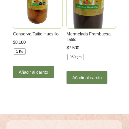
pueden
elegir
elegir
en
en
la
la
página
Conserva Tatito Huesillo
Mermelada Frambuesa
página
de
Tatito
$
8.100
de
producto
$
7.500
producto
1 Kg
950 grs
Este
Este
Añadir al carrito
producto
Añadir al carrito
producto
tiene
tiene
múltiples
múltiples
variantes.
variantes.
Las
Las
opciones
opciones
se
se
pueden