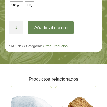
500 grs
1 Kg
Chuño
Añadir al carrito
en
Polvo
cantidad
SKU:
N/D
Categoría:
Otros Productos
Productos relacionados