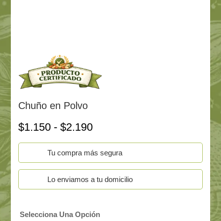
Chuño en Polvo
Rango
$
1.150
-
$
2.190
de
precios:
Tu compra más segura
desde
$1.150
hasta
Lo enviamos a tu domicilio
$2.190
Selecciona Una Opción