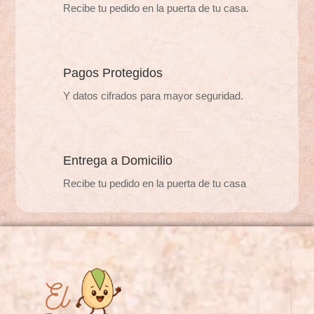
en
Recibe tu pedido en la puerta de tu casa.
en
la
la
página
página
de
de
Pagos Protegidos
producto
producto
Y datos cifrados para mayor seguridad.
Entrega a Domicilio
Recibe tu pedido en la puerta de tu casa