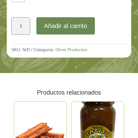
Conserva
Añadir al carrito
Tatito
Castañas
en
Almíbar
cantidad
SKU:
N/D
Categoría:
Otros Productos
Productos relacionados