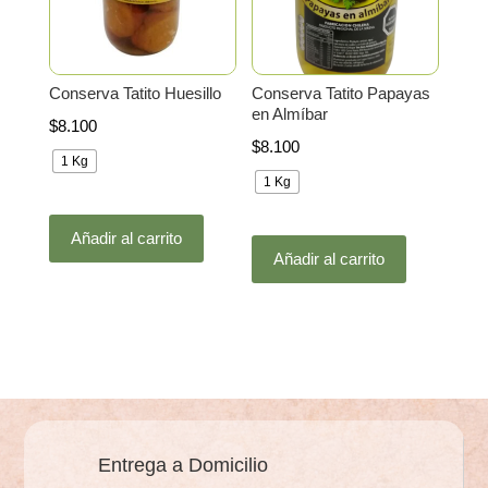
elegir
en
en
la
la
página
Conserva Tatito Huesillo
Conserva Tatito Papayas
página
de
en Almíbar
$
8.100
de
producto
$
8.100
producto
1 Kg
1 Kg
Este
Este
Añadir al carrito
producto
Añadir al carrito
producto
tiene
tiene
múltiples
múltiples
variantes.
variantes.
Las
Las
opciones
opciones
se
se
pueden
pueden
Entrega a Domicilio
elegir
elegir