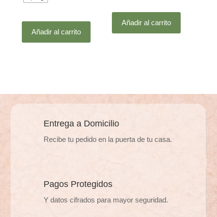
desde
Este
Este
$890
Añadir al carrito
producto
Añadir al carrito
producto
hasta
tiene
tiene
$1.690
múltiples
múltiples
variantes.
variantes.
Las
Las
opciones
opciones
se
se
pueden
pueden
Entrega a Domicilio
elegir
elegir
en
Recibe tu pedido en la puerta de tu casa.
en
la
la
página
página
de
de
Pagos Protegidos
producto
producto
Y datos cifrados para mayor seguridad.