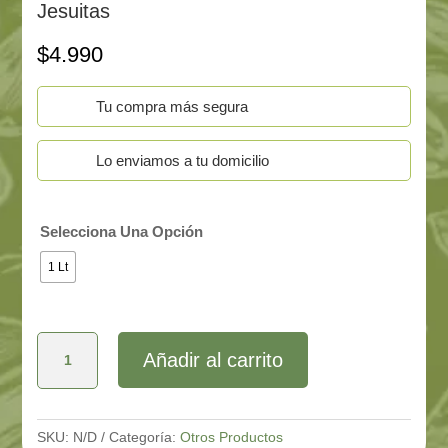
Jesuitas
$
4.990
Tu compra más segura
Lo enviamos a tu domicilio
Selecciona Una Opción
1 Lt
Vinagre
Añadir al carrito
de
Manzana
Orgánico
Los
Jesuitas
SKU:
N/D
Categoría:
Otros Productos