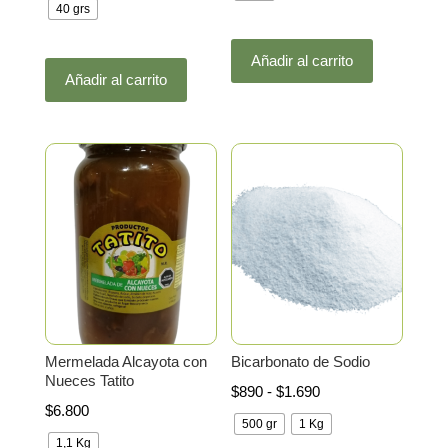
40 grs
Este
Este
Añadir al carrito
producto
Añadir al carrito
producto
tiene
tiene
múltiples
múltiples
variantes.
variantes.
Las
Las
opciones
opciones
se
se
pueden
pueden
elegir
elegir
en
en
la
la
página
Mermelada Alcayota con
Bicarbonato de Sodio
página
de
Nueces Tatito
Rango
$
890
-
$
1.690
de
producto
$
6.800
de
producto
500 gr
1 Kg
precios:
1,1 Kg